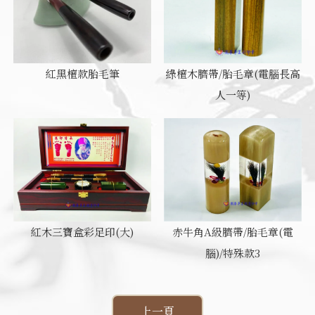
紅黑檀款胎毛筆
綠檀木臍帶/胎毛章(電腦長高
人一等)
紅木三寶盒彩足印(大)
赤牛角A級臍帶/胎毛章(電
腦)/特殊款3
上一頁