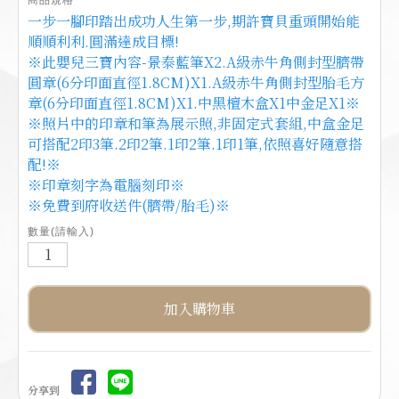
一步一腳印踏出成功人生第一步,期許寶貝重頭開始能
順順利利.圓滿達成目標!
※此嬰兒三寶內容-景泰藍筆X2.A級赤牛角側封型臍帶
圓章(6分印面直徑1.8CM)X1.A級赤牛角側封型胎毛方
章(6分印面直徑1.8CM)X1.中黑檀木盒X1中金足X1※
※照片中的印章和筆為展示照,非固定式套組,中盒金足
可搭配2印3筆.2印2筆.1印2筆.1印1筆,依照喜好隨意搭
配!※
※印章刻字為電腦刻印※
※免費到府收送件(臍帶/胎毛)※
數量(請輸入)
分享到