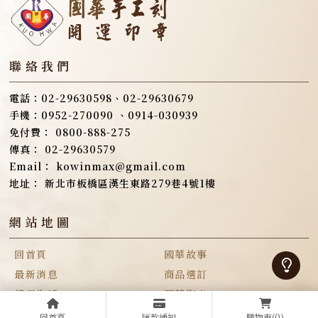
0800-888-275
02-29630579
kowinmax@gmail.com
新北市板橋區漢生東路279巷4號1樓
回首頁
國華故事
最新消息
商品選訂
轉印生活
國華影音
聯絡國華
回首頁
匯款通知
購物車
(0)