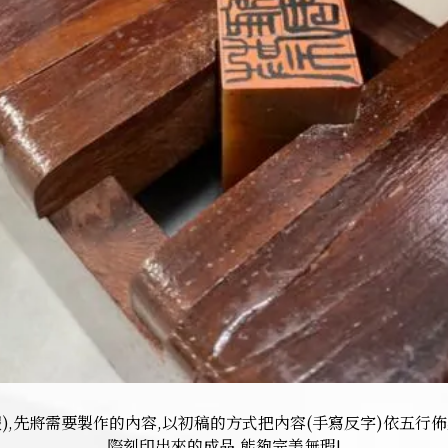
),先將需要製作的內容,以初稿的方式把內容(手寫反字)依五行
際刻印出來的成品,能夠完美無瑕!