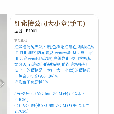
紅紫檀公司大小章(手工)
型號 : B1001
商品規格
紅紫檀為純天然木頭,色澤偏紅鶴色.咖啡紅為
主,質地細緻.防潮防腐.表面光滑.堅硬無比耐
用,印章表面因為溫度.光線變化.使用次數頻
繁與否,而讓顏色略顯深邃,值得讓您擁有!
※上面的價格是一對(一大一小章)的價格尺
寸包含5+8.6+9.6+1吋※
※附盒子皮套擇1※
5分+8分-(高6X印面1.5CM)+(高6X印面
2.4CM)
6分+9分-約(高6X印面1.8CM)+(高6X印面
2.7CM)