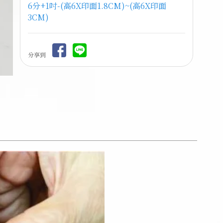
6分+1吋-(高6X印面1.8CM)~(高6X印面
3CM)
分享到