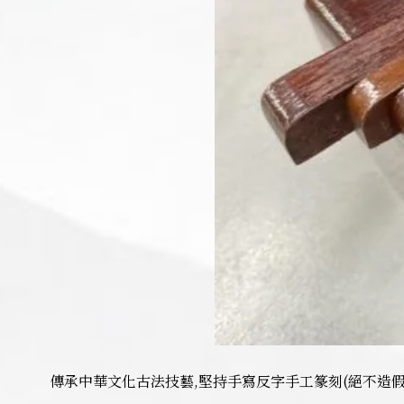
傳承中華文化古法技藝,堅持手寫反字手工篆刻(絕不造假