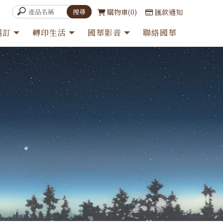
購物車
0
匯款通知
選訂
轉印生活
國華影音
聯絡國華